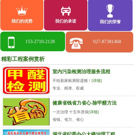
我们的优势
我们的承诺
我们的荣誉
153-2710-2128
027-87381468
精彩工程案例赏析
室内污染检测治理服务流程
不给新家检测留遗憾！
[详细]
专业、精准、权威
健康省钱省力省心-除甲醛方法
一次治理 十五年质保
[详细]
省钱、省力、省心
湖北省纪委办公大楼治理工程