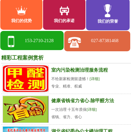
我们的优势
我们的承诺
我们的荣誉
153-2710-2128
027-87381468
精彩工程案例赏析
室内污染检测治理服务流程
不给新家检测留遗憾！
[详细]
专业、精准、权威
健康省钱省力省心-除甲醛方法
一次治理 十五年质保
[详细]
省钱、省力、省心
湖北省纪委办公大楼治理工程