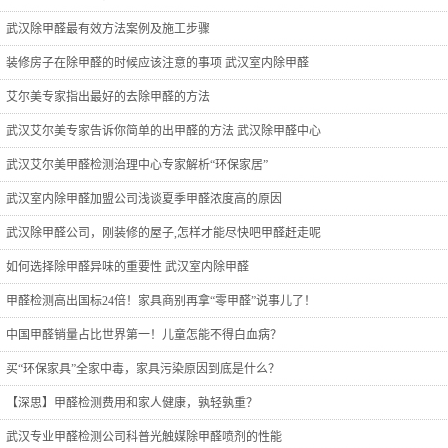
武汉除甲醛最有效方法案例及施工步骤
装修房子在除甲醛的时候应该注意的事项 武汉室内除甲醛
艾尔美专家指出最好的去除甲醛的方法
上一页
[1]
下一页
当前页 1/1 ，共 2 条信息
武汉艾尔美专家告诉你简单的出甲醛的方法 武汉除甲醛中心
武汉艾尔美甲醛检测治理中心专家解析“环保家居”
武汉室内除甲醛加盟公司浅谈夏季甲醛浓度高的原因
武汉除甲醛公司，刚装修的屋子,怎样才能尽快吧甲醛赶走呢
如何选择除甲醛异味的重要性 武汉室内除甲醛
甲醛检测高出国标24倍！家具商别再拿“零甲醛”说事儿了！
中国甲醛销量占比世界第一！儿童怎能不得白血病？
买“环保家具”全家中毒，家具污染原因到底是什么？
【深思】甲醛检测费用和家人健康，孰轻孰重？
武汉专业甲醛检测公司科普光触媒除甲醛喷剂的性能