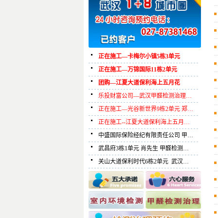
正在施工—卡梅尔小镇5栋3单元
正在施工—万锦国际11栋2单元
团购—江夏大道保利海上五月花
乐投财富公司—武汉甲醛检测治理…
正在施工—光谷新世界9栋2单元 郑…
正在施工--江夏大道保利海上五月…
中盛国际保险经纪有限责任公司 甲…
武昌府3栋1单元 肖先生 甲醛检测…
关山大道保利时代6栋2单元 武汉…