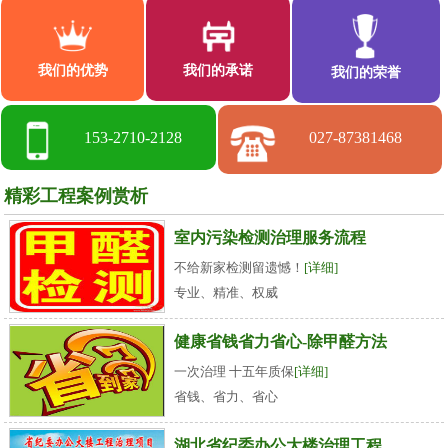
我们的优势
我们的承诺
我们的荣誉
153-2710-2128
027-87381468
精彩工程案例赏析
室内污染检测治理服务流程
不给新家检测留遗憾！
[详细]
专业、精准、权威
健康省钱省力省心-除甲醛方法
一次治理 十五年质保
[详细]
省钱、省力、省心
湖北省纪委办公大楼治理工程